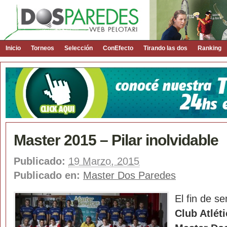
Inicio
Torneos
Selección
ConEfecto
Tirando las dos
Ranking
Master 2015 – Pilar inolvidable
Publicado:
19 Marzo, 2015
Publicado en:
Master Dos Paredes
El fin de s
Club Atléti