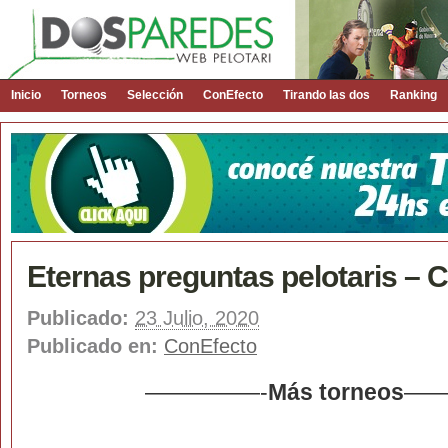
Inicio
Torneos
Selección
ConEfecto
Tirando las dos
Ranking
Eternas preguntas pelotaris – C
Publicado:
23 Julio, 2020
Publicado en:
ConEfecto
—————-
Más torneos
——