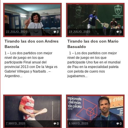
22 JULIO, 2020
0
19 JULIO, 2020
0
Tirando las dos con Andres
Tirando las dos con Mario
Barzola
Basualdo
1 – Los dos partidos con mejor
1 – Los dos partidos con mejor
nivel de juego en los que
nivel de juego en los que
participaste Final anual del
participaste Uno fue en el mundial
provincial 2013 con De la Vega vs
de Pau en la especialidad paleta
Gabriel Villegas y Narbaits . –
con pelota de cuero nos
Argentino...
jugabamos...
7 MAYO, 2020
0
6 MAYO, 2020
0